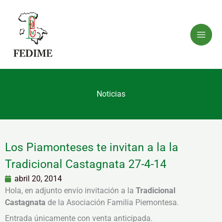
Ir
al
contenido
Noticias
Los Piamonteses te invitan a la la
Tradicional Castagnata 27-4-14
abril 20, 2014
Hola, en adjunto envío invitación a la
Tradicional
Castagnata
de la Asociación Familia Piemontesa.
Entrada únicamente con venta anticipada.