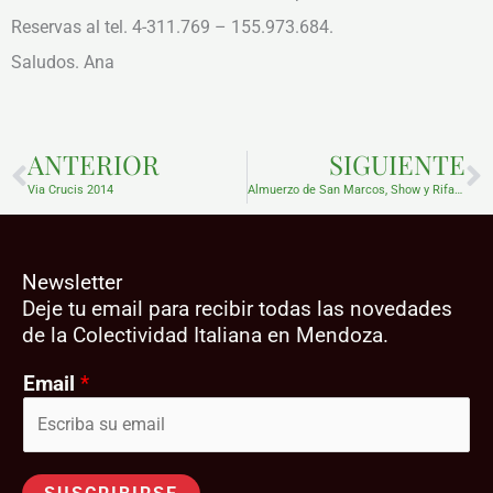
Reservas al tel. 4-311.769 – 155.973.684.
Saludos. Ana
Prev
N
ANTERIOR
SIGUIENTE
Via Crucis 2014
Almuerzo de San Marcos, Show y Rifas. Asociación Veneta de Mendoza.
Newsletter
Deje tu email para recibir todas las novedades
de la Colectividad Italiana en Mendoza.
Email
*