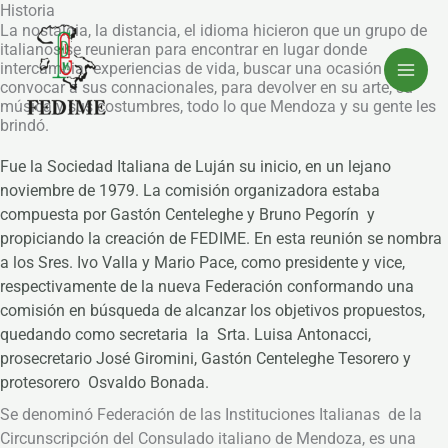
Ir
Historia
La nostalgia, la distancia, el idioma hicieron que un grupo de
al
italianos se reunieran para encontrar en lugar donde
contenido
intercambiar experiencias de vida, buscar una ocasión para
convocar a sus connacionales, para devolver en su arte, su
música y sus costumbres, todo lo que Mendoza y su gente les
brindó.
Fue la Sociedad Italiana de Luján su inicio, en un lejano
noviembre de 1979. La comisión organizadora estaba
compuesta por Gastón Centeleghe y Bruno Pegorín y
propiciando la creación de FEDIME. En esta reunión se nombra
a los Sres. Ivo Valla y Mario Pace, como presidente y vice,
respectivamente de la nueva Federación conformando una
comisión en búsqueda de alcanzar los objetivos propuestos,
quedando como secretaria la Srta. Luisa Antonacci,
prosecretario José Giromini, Gastón Centeleghe Tesorero y
protesorero Osvaldo Bonada.
Se denominó Federación de las Instituciones Italianas de la
Circunscripción del Consulado italiano de Mendoza, es una