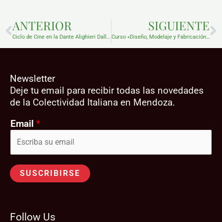
ANTERIOR
SIGUIENTE
Ciclo de Cine en la Dante Alighieri Dall’Emigrazione All’Inmigrazione
Curso «Diseño, Modelaje y Fabricación de Calzados» 23 al 27 de junio Universidad de Mendoza . Dictado por el prestigioso diseñador Italiano, Cav. Gian Carlo Pontini, de la empresa Pontini Engineering.
Newsletter
Deje tu email para recibir todas las novedades
de la Colectividad Italiana en Mendoza.
Email
*
SUSCRIBIRSE
Follow Us