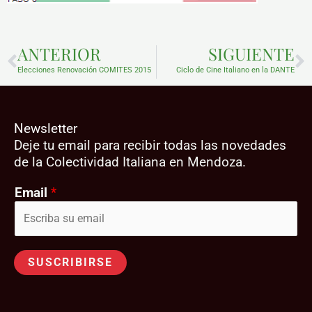
Prev
N
ANTERIOR
SIGUIENTE
Elecciones Renovación COMITES 2015
Ciclo de Cine Italiano en la DANTE
Newsletter
Deje tu email para recibir todas las novedades
de la Colectividad Italiana en Mendoza.
Email
*
SUSCRIBIRSE