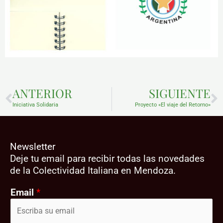
Prev
N
ANTERIOR
SIGUIENTE
Iniciativa Solidaria
Proyecto «El viaje del Retorno»
Newsletter
Deje tu email para recibir todas las novedades
de la Colectividad Italiana en Mendoza.
Email
*