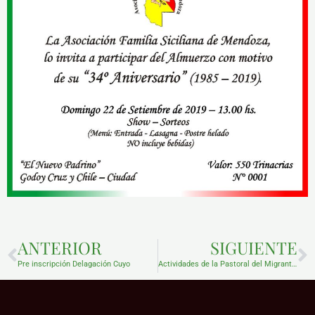
Prev
N
ANTERIOR
SIGUIENTE
Pre inscripción Delagación Cuyo
Actividades de la Pastoral del Migrante e Itinerante en Mendoza