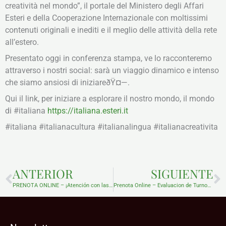
creatività nel mondo”, il portale del Ministero degli Affari
Esteri e della Cooperazione Internazionale con moltissimi
contenuti originali e inediti e il meglio delle attività della rete
all’estero.
Presentato oggi in conferenza stampa, ve lo racconteremo
attraverso i nostri social: sarà un viaggio dinamico e intenso
che siamo ansiosi di iniziareðŸ¤—.
Qui il link, per iniziare a esplorare il nostro mondo, il mondo
di #italiana
https://italiana.esteri.it
#italiana #italianacultura #italianalingua #italianacreativita
Prev
N
ANTERIOR
SIGUIENTE
PRENOTA ONLINE – ¡Atención con las ofertas engañosas! ¡El servicio siempre es gratuito!
Prenota Online – Evaluacion de Turnos obtenidos con Direccion IP ubicadas fuera del Territorio Argentino