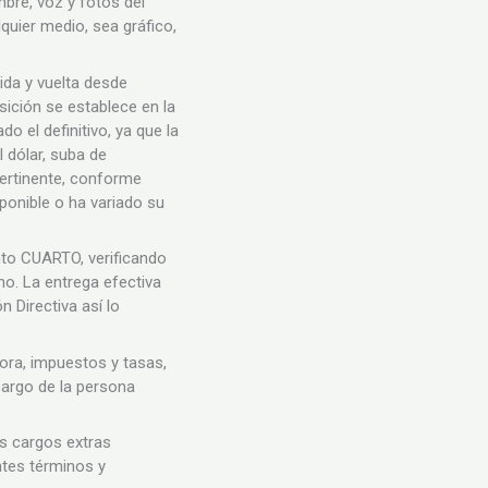
mbre, voz y fotos del
quier medio, sea gráfico,
ida y vuelta desde
sición se establece en la
el definitivo, ya que la
 dólar, suba de
ertinente, conforme
ponible o ha variado su
nto CUARTO, verificando
ono. La entrega efectiva
 Directiva así lo
ora, impuestos y tasas,
cargo de la persona
os cargos extras
ntes términos y