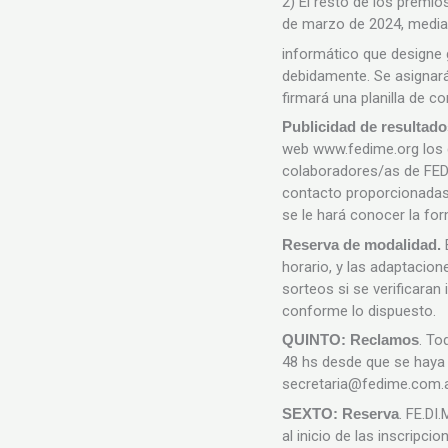
2) El resto de los premio
de marzo de 2024, media
informático que designe 
debidamente. Se asignará 
firmará una planilla de 
Publicidad de resultad
web www.fedime.org los 
colaboradores/as de FED
contacto proporcionadas e
se le hará conocer la fo
Reserva de modalidad.
horario, y las adaptacion
sorteos si se verificaran
conforme lo dispuesto.
QUINTO: Reclamos
. To
48 hs desde que se haya 
secretaria@fedime.com.
SEXTO: Reserva
. FE.DI
al inicio de las inscripci