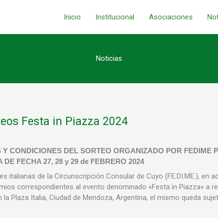
Inicio
Institucional
Asociaciones
Not
Noticias
eos Festa in Piazza 2024
 Y CONDICIONES DEL SORTEO
ORGANIZADO POR FEDIME PA
 DE FECHA 27, 28 y 29 de FEBRERO 2024
s italianas de la Circunscripción Consular de Cuyo (FE.DI.ME.), en a
emios correspondientes al evento denominado «Festa in Piazza» a rea
 la Plaza Italia, Ciudad de Mendoza, Argentina, el mismo queda suje