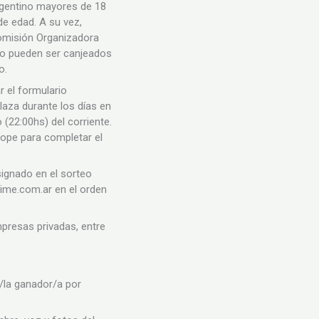
Argentino mayores de 18
e edad. A su vez,
Comisión Organizadora
 no pueden ser canjeados
to.
r el formulario
aza durante los días en
 (22:00hs) del corriente.
 tope para completar el
signado en el sorteo
ime.com.ar en el orden
presas privadas, entre
l/la ganador/a por