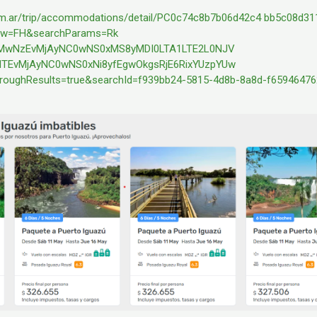
om.ar/trip/accommodations/detail/PC0c74c8b7b06d42c4
bb5c08d31
low=FH&searchParams=Rk
zMwNzEvMjAyNC0wNS0xMS8yMDI0LTA1LTE2L0NJV
TEvMjAyNC0wNS0xNi8yfEgwOkgsRjE6RixYUzpYUw
ughResults=true&searchId=f939bb24-5815-4d8b-8a8d-f65946476