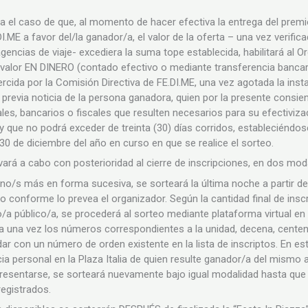
ra el caso de que, al momento de hacer efectiva la entrega del premio
I.ME a favor del/la ganador/a, el valor de la oferta – una vez verific
gencias de viaje- excediera la suma tope establecida, habilitará al O
o valor EN DINERO (contado efectivo o mediante transferencia bancari
rcida por la Comisión Directiva de FE.DI.ME, una vez agotada la ins
previa noticia de la persona ganadora, quien por la presente consien
les, bancarios o fiscales que resulten necesarios para su efectivizac
 que no podrá exceder de treinta (30) días corridos, estableciéndo
 30 de diciembre del año en curso en que se realice el sorteo.
levará a cabo con posterioridad al cierre de inscripciones, en dos mo
uno/s más en forma sucesiva, se sorteará la última noche a partir d
gico conforme lo prevea el organizador. Según la cantidad final de ins
/a público/a, se procederá al sorteo mediante plataforma virtual en 
e a una vez los números correspondientes a la unidad, decena, centen
r con un número de orden existente en la lista de inscriptos. En es
cia personal en la Plaza Italia de quien resulte ganador/a del mism
resentarse, se sorteará nuevamente bajo igual modalidad hasta que 
registrados.