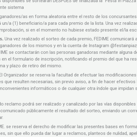
s disponibles se sortearán DESPUÉS de finalizada la “Festa In Piazza”
nte sistema
ganadores/as en forma aleatoria entre el resto de los concursantes
un/a (1) beneficiario/a para cada premio de la lista. Una vez realizad
comprobación, si en el momento no hubiese estado presente el/la es
os.
Una vez realizado el sorteo de cada premio, FEDIME comunicará a 
ganadores de los mismos y en la cuenta de Instagram @festainpia
IME se contactarán con las personas ganadoras mediante alguna de 
n el formulario de inscripción, notificando el premio del que ha res
rma y plazo de retiro del mismo.
El Organizador se reserva la facultad de efectuar las modificacione
es que resulten necesarias, sin previo aviso, a fin de hacer efectiv
 inconvenientes informáticos o de cualquier otra índole que impidan 
do reclamo podrá ser realizado y canalizado por las vías disponible
comunicado públicamente el resultado del sorteo, enviando un corr
ar.
.ME. se reserva el derecho de modificar las presentes bases en forma 
ones, sin que ello pueda dar lugar a reclamos, planteos de nulidad, ape