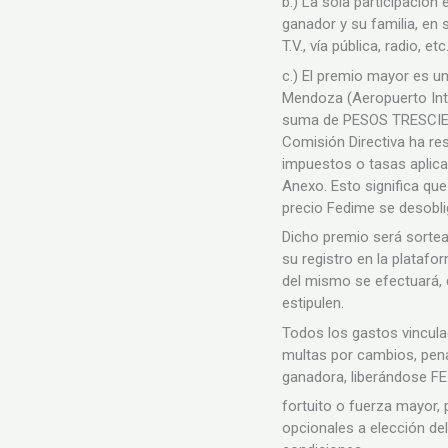
b.) La sola participación
ganador y su familia, en 
T.V., vía pública, radio, 
c.) El premio mayor es u
Mendoza (Aeropuerto Inter
suma de PESOS TRESCIENT
Comisión Directiva ha re
impuestos o tasas aplica
Anexo. Esto significa qu
precio Fedime se desobl
Dicho premio será sortea
su registro en la platafor
del mismo se efectuará, d
estipulen.
Todos los gastos vincula
multas por cambios, pena
ganadora, liberándose FE
fortuito o fuerza mayor, 
opcionales a elección de