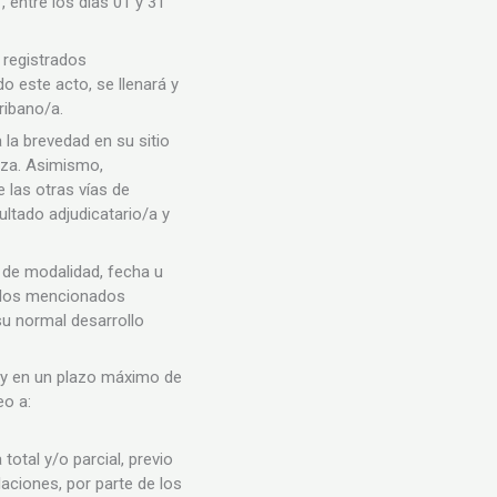
, entre los días 01 y 31
 registrados
o este acto, se llenará y
cribano/a.
la brevedad en su sitio
zza. Asimismo,
las otras vías de
ultado adjudicatario/a y
s de modalidad, fecha u
os los mencionados
su normal desarrollo
s y en un plazo máximo de
eo a:
total y/o parcial, previo
laciones, por parte de los