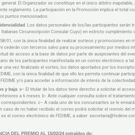
n general. El Organizador se constituye en el único árbitro inapelable
nte reglamento. La participación en la Promoción implica el total c
los puntos mencionados.
dencialidad
. Los datos personales de los/las participantes serán t
 Italianas Circunscripción Consular Cuyo) en estricto cumplimiento d
58/01, con la única finalidad de realizar sorteos y promociones en 
ni cederán con terceros salvo para su procesamiento por medios inf
citud de acceso a la base de datos por parte de auspiciantes del ev
ario de los participantes manifestada en un correo electrónico a tal 
 una vez finalizado el sorteo, los datos aportados por los inscrip
DIME, con la única finalidad de que ello les permita continuar parti
FEDIME y/o para acceder a información de interés de la colectividad 
s y baja
: a– El titular de los datos tiene derecho a solicitar el ac
 inferiores a 6 meses. b- Ante cualquier consulta sobre el tratamien
 correspondientes. c– A cada uno de los concursantes se le enviará
caso de no haber recibido el correo podrá solicitar el reenvío del m
s es el correo electrónico de FEDIME, a saber:
secretaria@fedime.co
A DEL PREMIO AL 15/02/24 extraídos de: