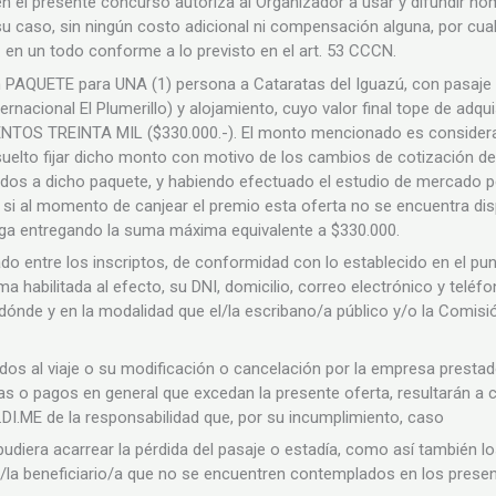
 en el presente concurso autoriza al Organizador a usar y difundir no
su caso, sin ningún costo adicional ni compensación alguna, por cual
etc. en un todo conforme a lo previsto en el art. 53 CCCN.
n PAQUETE para UNA (1) persona a Cataratas del Iguazú, con pasaje 
nacional El Plumerillo) y alojamiento, cuyo valor final tope de adqui
OS TREINTA MIL ($330.000.-). El monto mencionado es considerado 
suelto fijar dicho monto con motivo de los cambios de cotización del
dos a dicho paquete, y habiendo efectuado el estudio de mercado p
e si al momento de canjear el premio esta oferta no se encuentra dis
iga entregando la suma máxima equivalente a $330.000.
do entre los inscriptos, de conformidad con lo establecido en el pu
ma habilitada al efecto, su DNI, domicilio, correo electrónico y teléf
ónde y en la modalidad que el/la escribano/a público y/o la Comisión
dos al viaje o su modificación o cancelación por la empresa prestad
s o pagos en general que excedan la presente oferta, resultarán a 
.DI.ME de la responsabilidad que, por su incumplimiento, caso
pudiera acarrear la pérdida del pasaje o estadía, como así también l
l/la beneficiario/a que no se encuentren contemplados en los prese