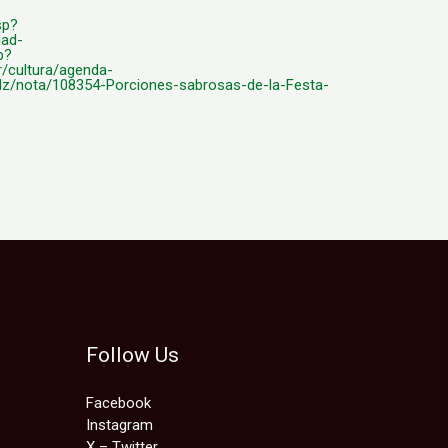
sp?
dad-
p?
/cultura/agenda-
/nota/108354-Porciones-sabrosas-de-la-Festa-
Follow Us
Facebook
Instagram
X – Twitter