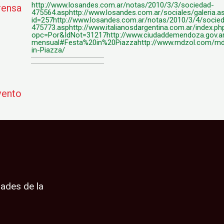
http://www.losandes.com.ar/notas/2010/3/3/sociedad-
rensa
475564.asphttp://www.losandes.com.ar/sociales/galeria.a
id=257http://www.losandes.com.ar/notas/2010/3/4/socie
475773.asphttp://www.italianosdargentina.com.ar/index.ph
opc=Por&IdNot=31217http://www.ciudaddemendoza.gov.ar
mensual#Festa%20in%20Piazzahttp://www.mdzol.com/mdz
in-Piazza/
vento
dades de la