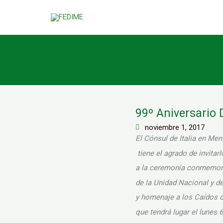
Ir
al
contenido
99º Aniversario D
noviembre 1, 2017
El Cónsul de Italia en Men
tiene el agrado de invitar
a la ceremonia conmemora
de la Unidad Nacional y d
y homenaje a los Caídos d
que tendrá lugar el lunes 