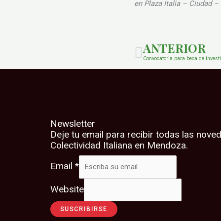
en Plaza Italia – Ciudad 
Prev
ANTERIOR
Convocatoria para beca de investi
Newsletter
Deje tu email para recibir todas las nove
Colectividad Italiana en Mendoza.
Email
*
Website
SUSCRIBIRSE