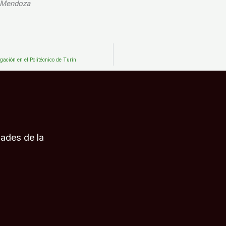
– Mendoza
gación en el Politécnico de Turín
dades de la