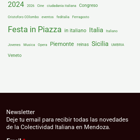
2024
Congreso
2026
Cine
ciudadania italiana
Cristoforo COlombo
eventos
feditalia
Ferragosto
Festa in Piazza
Italia
in italiano
Italiano
Sicilia
Piemonte
reinas
Jovenes
Musica
Opera
UMBRIA
Veneto
Newsletter
Deje tu email para recibir todas las novedades
de la Colectividad Italiana en Mendoza.