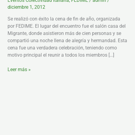
Eventos Colectividad Italiana
,
FEDIME
/
admin
/
Fin
diciembre 1, 2012
de
Se realizó con éxito la cena de fin de año, organizada
año
por FEDIME. El lugar del encuentro fue el salón casa del
2012
Migrante, donde asistieron más de cien personas y se
compartió una noche llena de alegría y hermandad. Esta
cena fue una verdadera celebración, teniendo como
motivo principal el reunir a todos los miembros […]
Leer más »