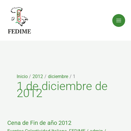
Ir
al
contenido
Inicio
2012
diciembre
1
1 de diciembre de
2012
Cena
Cena de Fin de año 2012
de