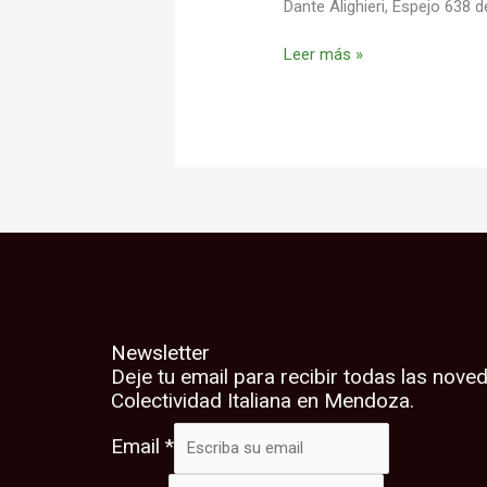
Dante Alighieri, Espejo 638 de
inquietante
y
Leer más »
de
actualidad.
Newsletter
Deje tu email para recibir todas las nove
Colectividad Italiana en Mendoza.
Email
*