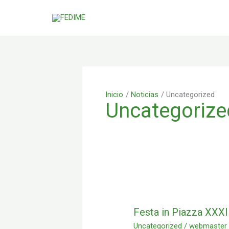
Ir
al
contenido
Inicio
Noticias
Uncategorized
Uncategorize
Festa
in
Piazza
Festa in Piazza XXXI
XXXIII
Uncategorized
/
webmaste