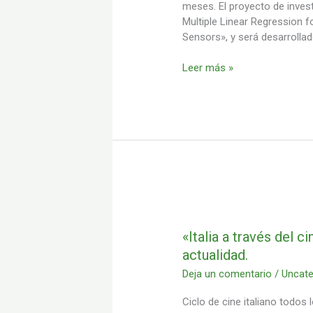
de
meses. El proyecto de inves
Turín
Multiple Linear Regression 
Sensors», y será desarrollad
Leer más »
«Italia
a
través
«Italia a través del c
del
actualidad.
cine»: Un
Deja un comentario
/
Uncate
ciclo
de
Ciclo de cine italiano todos
cine