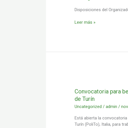
Edición
•
Disposiciones del Organizado
Reglamento
de
Leer más »
Sorteos
Convocatoria
para
beca
Convocatoria para be
de
de Turín
investigación
Uncategorized
/
admin
/
nov
en
el
Está abierta la convocatoria
Politécnico
Turín (PoliTo), Italia, para 