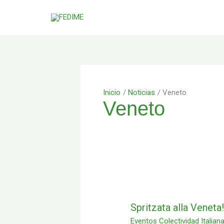
Ir
al
contenido
Inicio
Noticias
Veneto
Veneto
Spritzata
alla
Veneta!
Spritzata alla Veneta
Eventos Colectividad Italian