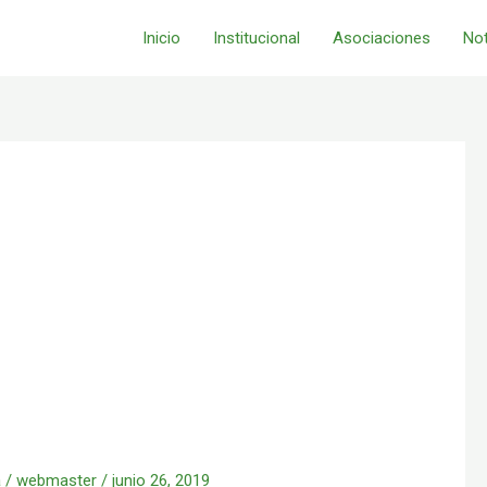
Inicio
Institucional
Asociaciones
Not
!
a
/
webmaster
/
junio 26, 2019