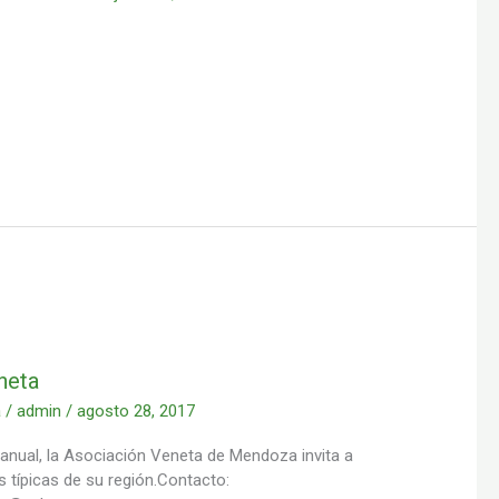
neta
a
/
admin
/
agosto 28, 2017
nual, la Asociación Veneta de Mendoza invita a
s típicas de su región.Contacto: